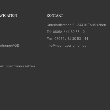
VIGATION
KONTAKT
Unterhofkirchen 6 | 84416 Taufkirchen
n
Tel:
08084 / 41 30 53 - 0
Fax: 08084 / 41 30 53 - 44
lehrung/AGB
info@neumayer-gmbh.de
tellungen zurücksetzen