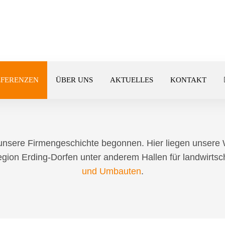
RTSCHAFTLICHE 
O THE ROOTS – BAUEN FÜR DIE LANDWIR
EFERENZEN
ÜBER UNS
AKTUELLES
KONTAKT
 unsere Firmengeschichte begonnen. Hier liegen unsere
 Region Erding-Dorfen unter anderem Hallen für landwirts
und Umbauten
.